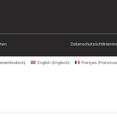
ten.
Datenschutzrichtlinien
Im
iederländisch
)
English
(
Englisch
)
Français
(
Französi