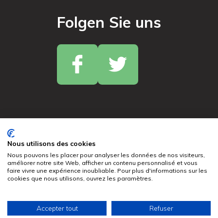
Folgen Sie uns
© 2024 France Copeaux. Alle Rechte vorbehalten.
Nous utilisons des cookies
Nous pouvons les placer pour analyser les données de nos visiteurs,
améliorer notre site Web, afficher un contenu personnalisé et vous
Datenschutzrichtlinien
faire vivre une expérience inoubliable. Pour plus d'informations sur les
cookies que nous utilisons, ouvrez les paramètres.
Impressum
Kontakt
Nederlands
(
Niederländisch
)
English
(
Englisch
)
Accepter tout
Refuser