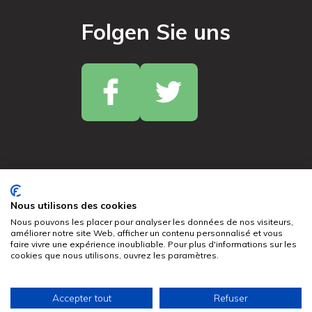
Folgen Sie uns
© 2024 France Copeaux. Alle Rechte vorbehalten.
Nous utilisons des cookies
Nous pouvons les placer pour analyser les données de nos visiteurs,
améliorer notre site Web, afficher un contenu personnalisé et vous
Datenschutzrichtlinien
faire vivre une expérience inoubliable. Pour plus d'informations sur les
cookies que nous utilisons, ouvrez les paramètres.
Impressum
Kontakt
Nederlands
(
Niederländisch
)
English
(
Englisch
)
Accepter tout
Refuser