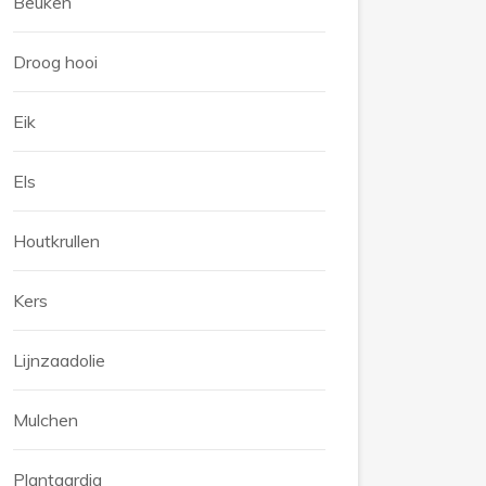
Beuken
Droog hooi
Eik
Els
Houtkrullen
Kers
Lijnzaadolie
Mulchen
Plantaardig